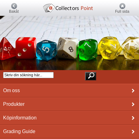
Bakåt
Full sida
Om oss
Produkter
Köpinformation
Grading Guide