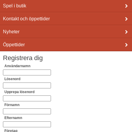
Spel i butik
Kontakt och öppettider
Nyheter
Öppettider
Registrera dig
Användarnamn
Lösenord
Upprepa lösenord
Förnamn
Efternamn
Företag