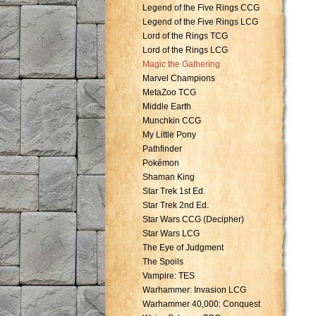
Legend of the Five Rings CCG
Legend of the Five Rings LCG
Lord of the Rings TCG
Lord of the Rings LCG
Magic the Gathering
Marvel Champions
MetaZoo TCG
Middle Earth
Munchkin CCG
My Little Pony
Pathfinder
Pokémon
Shaman King
Star Trek 1st Ed.
Star Trek 2nd Ed.
Star Wars CCG (Decipher)
Star Wars LCG
The Eye of Judgment
The Spoils
Vampire: TES
Warhammer: Invasion LCG
Warhammer 40,000: Conquest