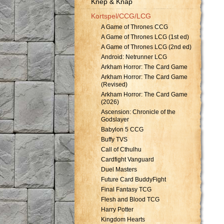
Knep & Knåp
Kortspel/CCG/LCG
A Game of Thrones CCG
A Game of Thrones LCG (1st ed)
A Game of Thrones LCG (2nd ed)
Android: Netrunner LCG
Arkham Horror: The Card Game
Arkham Horror: The Card Game
(Revised)
Arkham Horror: The Card Game
(2026)
Ascension: Chronicle of the
Godslayer
Babylon 5 CCG
Buffy TVS
Call of Cthulhu
Cardfight Vanguard
Duel Masters
Future Card BuddyFight
Final Fantasy TCG
Flesh and Blood TCG
Harry Potter
Kingdom Hearts