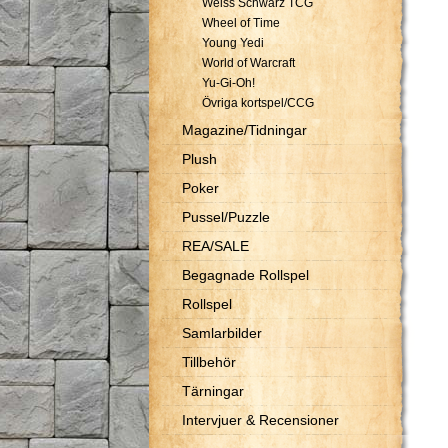
Weiss Schwarz TCG
Wheel of Time
Young Yedi
World of Warcraft
Yu-Gi-Oh!
Övriga kortspel/CCG
Magazine/Tidningar
Plush
Poker
Pussel/Puzzle
REA/SALE
Begagnade Rollspel
Rollspel
Samlarbilder
Tillbehör
Tärningar
Intervjuer & Recensioner