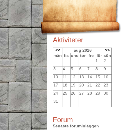
Aktiviteter
<<
aug 2026
>>
mån
tis
ons
tor
fre
lör
sön
1
2
3
4
5
6
7
8
9
10
11
12
13
14
15
16
17
18
19
20
21
22
23
24
25
26
27
28
29
30
31
Forum
Senaste foruminläggen